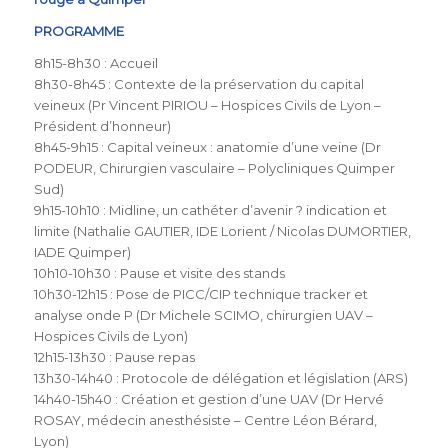
PROGRAMME
8h15-8h30 : Accueil
8h30-8h45 : Contexte de la préservation du capital
veineux (Pr Vincent PIRIOU – Hospices Civils de Lyon –
Président d’honneur)
8h45-9h15 : Capital veineux : anatomie d’une veine (Dr
PODEUR, Chirurgien vasculaire – Polycliniques Quimper
Sud)
9h15-10h10 : Midline, un cathéter d’avenir ? indication et
limite (Nathalie GAUTIER, IDE Lorient / Nicolas DUMORTIER,
IADE Quimper)
10h10-10h30 : Pause et visite des stands
10h30-12h15 : Pose de PICC/CIP technique tracker et
analyse onde P (Dr Michele SCIMO, chirurgien UAV –
Hospices Civils de Lyon)
12h15-13h30 : Pause repas
13h30-14h40 : Protocole de délégation et législation (ARS)
14h40-15h40 : Création et gestion d’une UAV (Dr Hervé
ROSAY, médecin anesthésiste – Centre Léon Bérard,
Lyon)