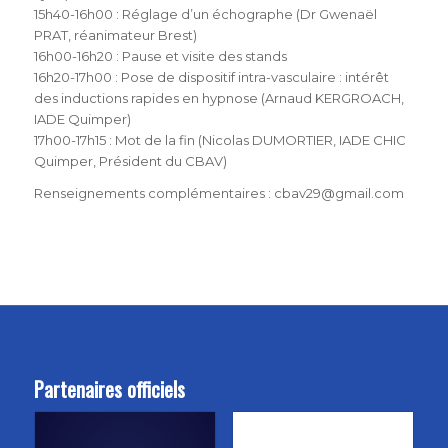
15h40-16h00 : Réglage d’un échographe (Dr Gwenaël
PRAT, réanimateur Brest)
16h00-16h20 : Pause et visite des stands
16h20-17h00 : Pose de dispositif intra-vasculaire : intérêt
des inductions rapides en hypnose (Arnaud KERGROACH,
IADE Quimper)
17h00-17h15 : Mot de la fin (Nicolas DUMORTIER, IADE CHIC
Quimper, Président du CBAV)
Renseignements complémentaires : cbav29@gmail.com
Partenaires officiels